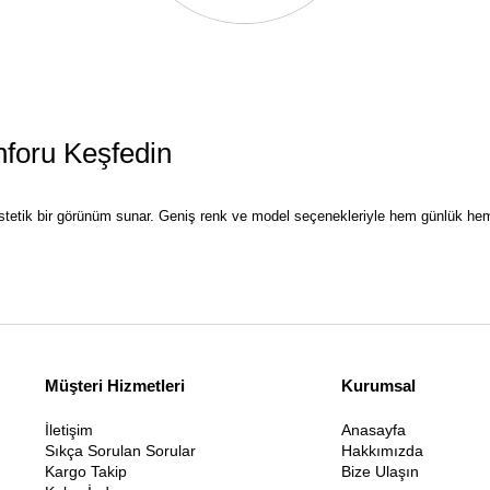
onforu Keşfedin
estetik bir görünüm sunar. Geniş renk ve model seçenekleriyle hem günlük hem
sağlıklı ve konforlu bir deneyim sağlar. Rahatlık ve şıklığı aynı anda yaşamak 
nuyla her kombine uyum sağlayan seçenekler sunuyoruz.
Müşteri Hizmetleri
Kurumsal
İletişim
Anasayfa
Sıkça Sorulan Sorular
Hakkımızda
Kargo Takip
Bize Ulaşın