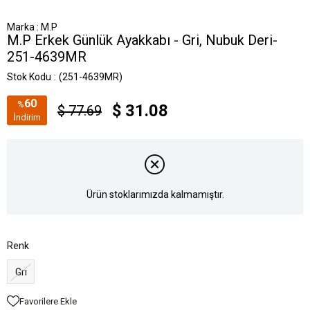
Marka
:
M.P
M.P Erkek Günlük Ayakkabı - Gri, Nubuk Deri-
251-4639MR
Stok Kodu
(251-4639MR)
60
%
$ 31.08
$ 77.69
İndirim
Ürün stoklarımızda kalmamıştır.
Renk
Gri
Favorilere Ekle