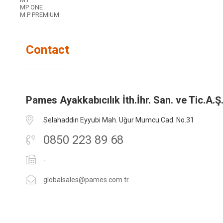
MP ONE
M.P PREMIUM
Contact
Pames Ayakkabıcılık İth.İhr. San. ve Tic.A.Ş
Selahaddin Eyyubi Mah. Uğur Mumcu Cad. No.31
0850 223 89 68
-
globalsales@pames.com.tr