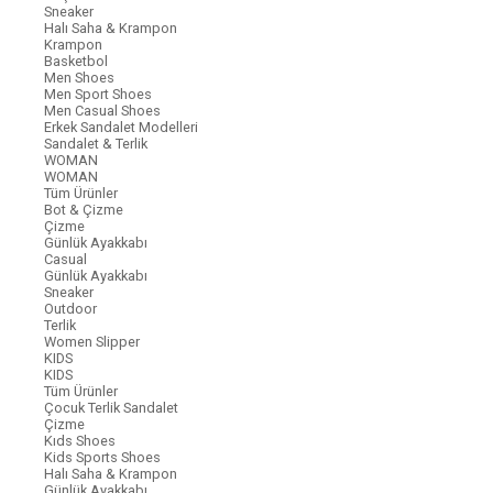
Sneaker
Halı Saha & Krampon
Krampon
Basketbol
Men Shoes
Men Sport Shoes
Men Casual Shoes
Erkek Sandalet Modelleri
Sandalet & Terlik
WOMAN
WOMAN
Tüm Ürünler
Bot & Çizme
Çizme
Günlük Ayakkabı
Casual
Günlük Ayakkabı
Sneaker
Outdoor
Terlik
Women Slipper
KIDS
KIDS
Tüm Ürünler
Çocuk Terlik Sandalet
Çizme
Kıds Shoes
Kids Sports Shoes
Halı Saha & Krampon
Günlük Ayakkabı