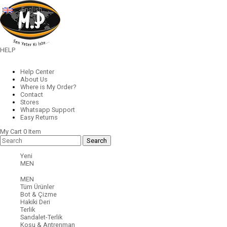
English
HELP
Help Center
About Us
Where is My Order?
Contact
Stores
Whatsapp Support
Easy Returns
My Cart
0
Item
Yeni
MEN
MEN
Tüm Ürünler
Bot & Çizme
Hakiki Deri
Terlik
Sandalet-Terlik
Koşu & Antrenman